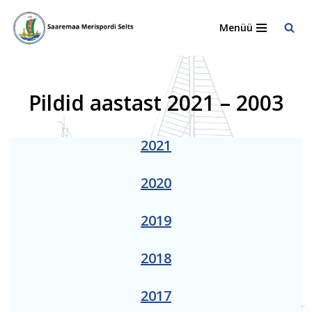
Menüü
Skip
to
content
Pildid aastast 2021 – 2003
2021
2020
2019
2018
2017