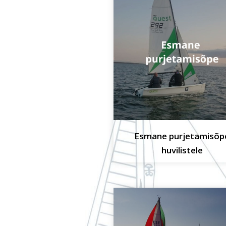
Esmane purjetamisõp
huvilistele