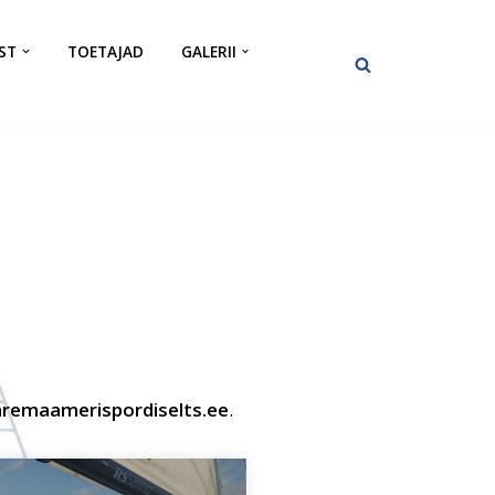
ST
TOETAJAD
GALERII
emaamerispordiselts.ee
.