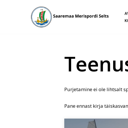
A
Skip
K
to
content
Teenu
Purjetamine ei ole lihtsalt sp
Pane ennast kirja täiskasvan