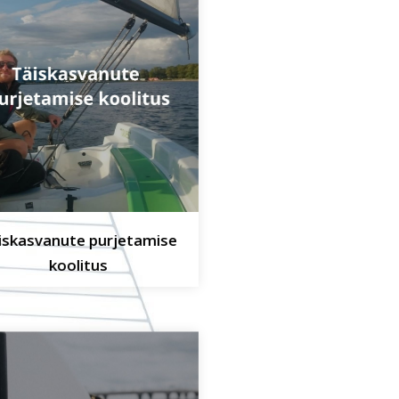
iskasvanute purjetamise
koolitus