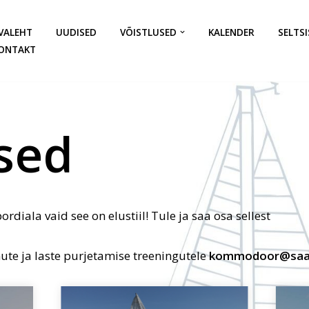
VALEHT
UUDISED
VÕISTLUSED
KALENDER
SELTSI
ONTAKT
sed
ordiala vaid see on elustiil! Tule ja saa osa sellest
ute ja laste purjetamise treeningutele
kommodoor@saar