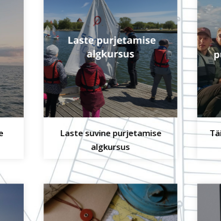
e
Laste suvine purjetamise
Tä
algkursus