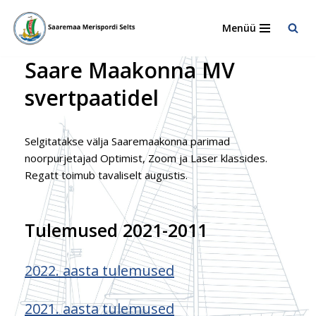
Menüü
Skip
to
Saare Maakonna MV
content
svertpaatidel
Selgitatakse välja Saaremaakonna parimad
noorpurjetajad Optimist, Zoom ja Laser klassides.
Regatt toimub tavaliselt augustis.
Tulemused 2021-2011
2022. aasta tulemused
2021. aasta tulemused