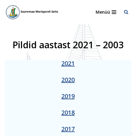
Menüü
Skip
to
content
Pildid aastast 2021 – 2003
2021
2020
2019
2018
2017