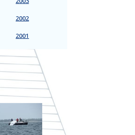
2003
2002
2001