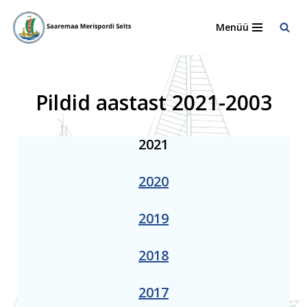
Menüü
Skip
to
content
Pildid aastast 2021-2003
2021
2020
2019
2018
2017