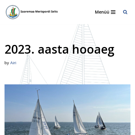
Menüü
Skip
to
content
2023. aasta hooaeg
by
Airi