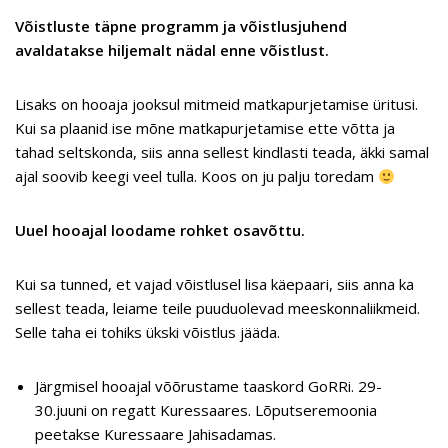
Võistluste täpne programm ja võistlusjuhend
avaldatakse hiljemalt nädal enne võistlust.
Lisaks on hooaja jooksul mitmeid matkapurjetamise üritusi.
Kui sa plaanid ise mõne matkapurjetamise ette võtta ja
tahad seltskonda, siis anna sellest kindlasti teada, äkki samal
ajal soovib keegi veel tulla. Koos on ju palju toredam
Uuel hooajal loodame rohket osavõttu.
Kui sa tunned, et vajad võistlusel lisa käepaari, siis anna ka
sellest teada, leiame teile puuduolevad meeskonnaliikmeid.
Selle taha ei tohiks ükski võistlus jääda.
Järgmisel hooajal võõrustame taaskord GoRRi. 29-
30.juuni on regatt Kuressaares. Lõputseremoonia
peetakse Kuressaare Jahisadamas.