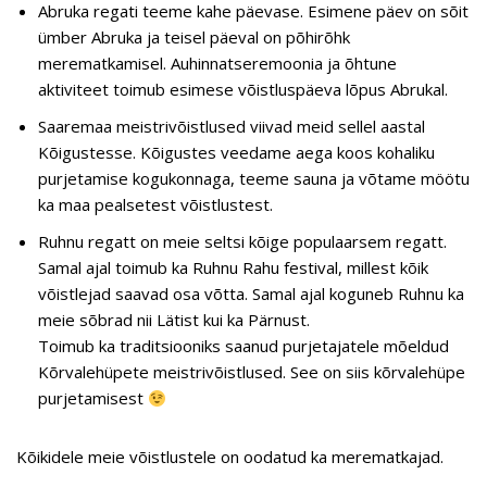
Abruka regati teeme kahe päevase. Esimene päev on sõit
ümber Abruka ja teisel päeval on põhirõhk
merematkamisel. Auhinnatseremoonia ja õhtune
aktiviteet toimub esimese võistluspäeva lõpus Abrukal.
Saaremaa meistrivõistlused viivad meid sellel aastal
Kõigustesse. Kõigustes veedame aega koos kohaliku
purjetamise kogukonnaga, teeme sauna ja võtame möötu
ka maa pealsetest võistlustest.
Ruhnu regatt on meie seltsi kõige populaarsem regatt.
Samal ajal toimub ka Ruhnu Rahu festival, millest kõik
võistlejad saavad osa võtta. Samal ajal koguneb Ruhnu ka
meie sõbrad nii Lätist kui ka Pärnust.
Toimub ka traditsiooniks saanud purjetajatele mõeldud
Kõrvalehüpete meistrivõistlused. See on siis kõrvalehüpe
purjetamisest
Kõikidele meie võistlustele on oodatud ka merematkajad.