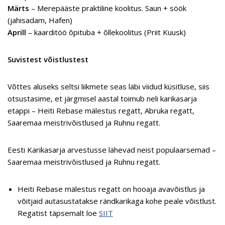
Märts
– Merepääste praktiline koolitus. Saun + söök
(jahisadam, Hafen)
Aprill
– kaarditöö õpituba + õllekoolitus (Priit Kuusk)
Suvistest võistlustest
Võttes aluseks seltsi liikmete seas läbi viidud küsitluse, siis
otsustasime, et järgmisel aastal toimub neli karikasarja
etappi – Heiti Rebase mälestus regatt, Abruka regatt,
Saaremaa meistrivõistlused ja Ruhnu regatt.
Eesti Karikasarja arvestusse lähevad neist populaarsemad –
Saaremaa meistrivõistlused ja Ruhnu regatt.
Heiti Rebase mälestus regatt on hooaja avavõistlus ja
võitjaid autasustatakse rändkarikaga kohe peale võistlust.
Regatist täpsemalt loe
SIIT