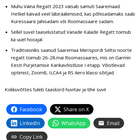
Muhu Väina Regatt 2023 väisab samuti Saaremaad.
Hetkel käivad veel läbirääkimised, kas põhisadamaks saab
Kuressaare Jahisadam või Roomassaare sadam.
Sellel suvel taaselustatud Vanade Kalade Regatt toimub
ka uuel hooajal.
Traditsiioniks saanud Saaremaa Merispordi Seltsi noorte
regatt toimub 26-28.mai Roomassaares, mis on Garmin
Eesti Purjetamise Karikavõistluse I etapp. Võistlevad
optimist, Zoom8, ILCA4 ja RS Aero klassi sõitjad.
Kokkuvõttes tuleb taaskord huvitav ja tihe suvi!
Facebook
Share on X
LinkedIn
WhatsApp
Email
Copy Link