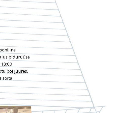
ooniline
alus pidurüüse
 18:00
tu poi juures,
 sõita.