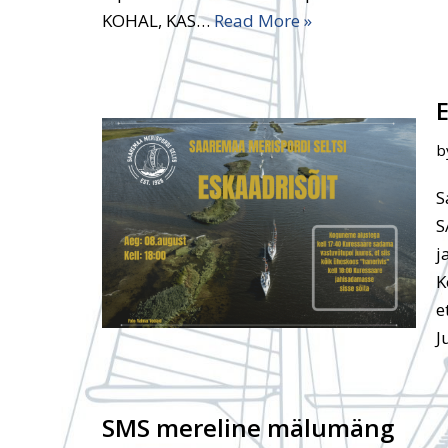
KOHAL, KAS…
Read More »
b
S
S
j
K
e
J
SMS mereline mälumäng