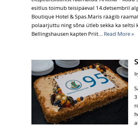
esitlus toimub teisipäeval 14.detsembril a
Boutique Hotel & Spas.Maris räägib raamatu
polaarjuttu ning sõna ütleb sekka ka selts
Bellingshausen kapten Priit…
Read More »
b
S
3
r
h
a