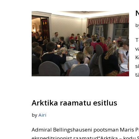
b
T
v
K
s
t
Arktika raamatu esitlus
by
Airi
Admiral Bellingshauseni pootsman Maris Pru
ekspeditsioonist raamatud“Arktika – kodu 