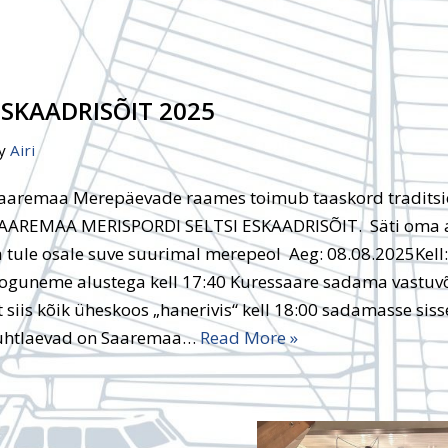
ESKAADRISÕIT 2025
y
Airi
aaremaa Merepäevade raames toimub taaskord traditsi
AAREMAA MERISPORDI SELTSI ESKAADRISÕIT. Säti oma 
a tule osale suve suurimal merepeol Aeg: 08.08.2025Kell:
oguneme alustega kell 17:40 Kuressaare sadama vastuvõ
t siis kõik üheskoos „hanerivis“ kell 18:00 sadamasse sisse
uhtlaevad on Saaremaa…
Read More »