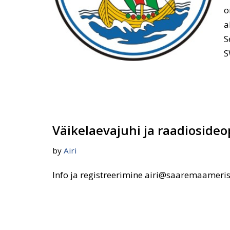
o
a
S
S
Väikelaevajuhi ja raadiosideo
by
Airi
Info ja registreerimine airi@saaremaameris