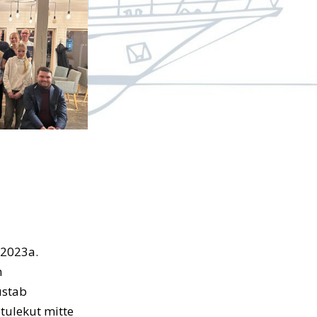
 2023a.
n
ustab
tulekut mitte