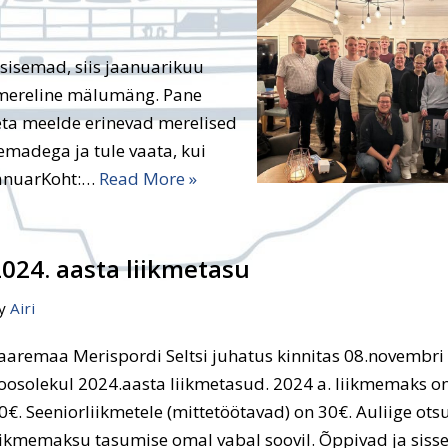
esisemad, siis jaanuarikuu
 mereline mälumäng. Pane
eta meelde erinevad merelised
eemadega ja tule vaata, kui
aanuarKoht:…
Read More »
2024. aasta liikmetasu
y
Airi
aaremaa Merispordi Seltsi juhatus kinnitas 08.novembri
oosolekul 2024.aasta liikmetasud. 2024 a. liikmemaks o
0€. Seeniorliikmetele (mittetöötavad) on 30€. Auliige ots
iikmemaksu tasumise omal vabal soovil. Õppivad ja sisse