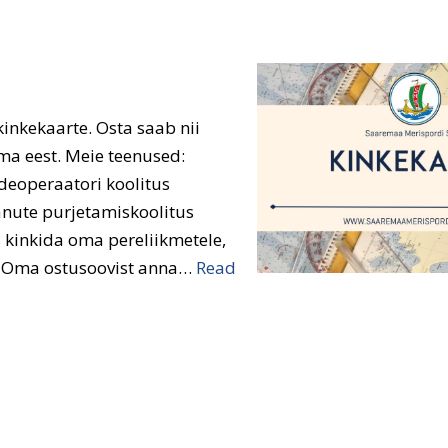
inkekaarte. Osta saab nii
ma eest. Meie teenused:
ideoperaatori koolitus
vanute purjetamiskoolitus
s kinkida oma pereliikmetele,
i. Oma ostusoovist anna…
Read