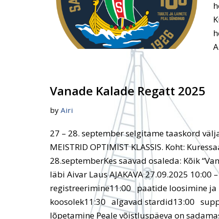
h
K
h
A
Vanade Kalade Regatt 2025
by
Airi
27 – 28. september selgitame taaskord vä
MEISTRID OPTIMIST KLASSIS. Koht: Kuressaa
28.septemberKes saavad osaleda: Kõik “Va
läbi Aivar Laus AJAKAVA 27.09.2025 10:00 –
registreerimine11:00 paatide loosimine ja 
koosolek11:30 algavad stardid13:00 supp
lõpetamine Peale võistluspäeva on sadamas