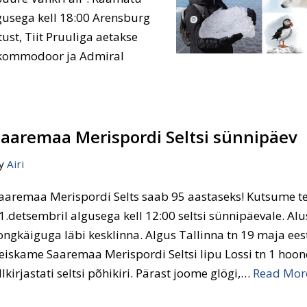
lgusega kell 18:00 Arensburg
st, Tiit Pruuliga aetakse
i kommodoor ja Admiral
Saaremaa Merispordi Seltsi sünnipäev
y
Airi
aaremaa Merispordi Selts saab 95 aastaseks! Kutsume te
1.detsembril algusega kell 12:00 seltsi sünnipäevale. Al
ongkäiguga läbi kesklinna. Algus Tallinna tn 19 maja eest
eiskame Saaremaa Merispordi Seltsi lipu Lossi tn 1 hoone
llkirjastati seltsi põhikiri. Pärast joome glögi,…
Read Mor