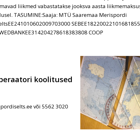
mavad liikmed vabastatakse jooksva aasta liikmemaksu
lusel. TASUMINE:Saaja: MTÜ Saaremaa Merispordi
eltsEE241010602009703000 SEBEE1822002210168185
WEDBANKEE314204278618383808 COOP
peraatori koolitused
pordiselts.ee või 5562 3020