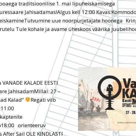
ooaega traditsioonilise 1. mai lipuheiskamisega
uressaare Jahisadamas!Algus kell 12:00 Kavas:Kommodo
eiskamineTutvumine uue noorpurjetajate hoonega Kri
rutelu Tule kohale ja avame üheskoos väärika juubeliho
lja VANADE KALADE EESTI
re JahisadamMillal: 27 –
nad Kalad”
Regati viib
 11:00
kaptenite
18:00 orienteeruv
 After Sail OLE KINDLASTI