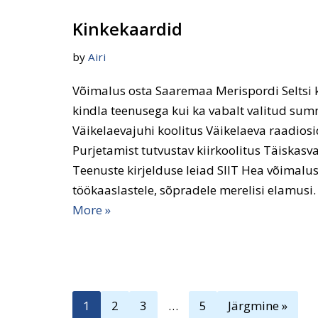
Kinkekaardid
by
Airi
Võimalus osta Saaremaa Merispordi Seltsi k
kindla teenusega kui ka vabalt valitud sum
Väikelaevajuhi koolitus Väikelaeva raadios
Purjetamist tutvustav kiirkoolitus Täiskas
Teenuste kirjelduse leiad SIIT Hea võimalu
töökaaslastele, sõpradele merelisi elamus
More »
1
2
3
…
5
Järgmine »