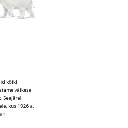
id kõiki
ustame väikese
. Seejärel
le, kus 1926 a.
e »