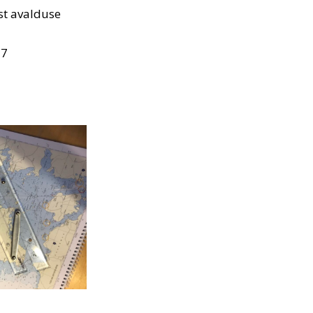
st avalduse
57