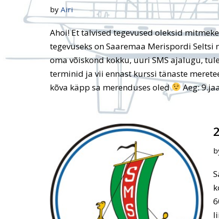
by
Airi
Ahoi! Et talvised tegevused oleksid mitmek
tegevuseks on Saaremaa Merispordi Seltsi
oma võiskond kokku, uuri SMS ajalugu, tul
terminid ja vii ennast kurssi tänaste meret
kõva käpp sa merenduses oled
Aeg: 9.j
b
S
k
6
l