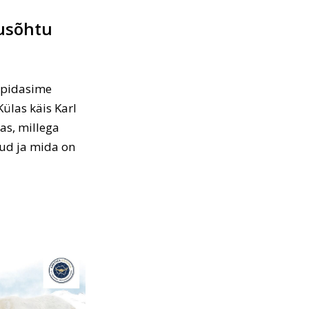
lusõhtu
 pidasime
ülas käis Karl
as, millega
dnud ja mida on