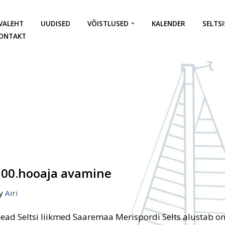
VALEHT
UUDISED
VÕISTLUSED
KALENDER
SELTSI
ONTAKT
100.hooaja avamine
y
Airi
ead Seltsi liikmed Saaremaa Merispordi Selts alustab o