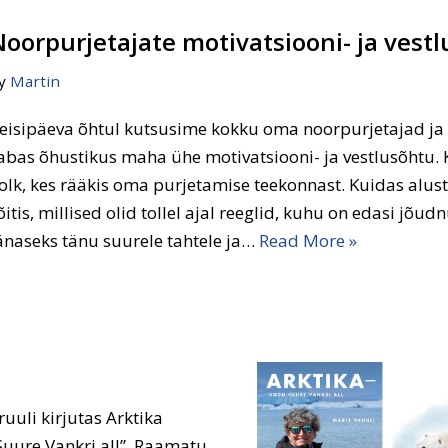
Noorpurjetajate motivatsiooni- ja vest
y
Martin
eisipäeva õhtul kutsusime kokku oma noorpurjetajad ja
abas õhustikus maha ühe motivatsiooni- ja vestlusõhtu. K
olk, kes rääkis oma purjetamise teekonnast. Kuidas alust
õitis, millised olid tollel ajal reeglid, kuhu on edasi jõu
änaseks tänu suurele tahtele ja…
Read More »
uli kirjutas Arktika
Suure Vankri all”. Raamatu