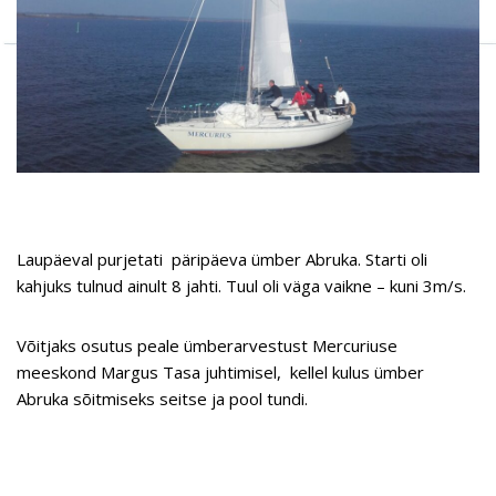
Laupäeval purjetati päripäeva ümber Abruka. Starti oli
kahjuks tulnud ainult 8 jahti. Tuul oli väga vaikne – kuni 3m/s.
Võitjaks osutus peale ümberarvestust Mercuriuse
meeskond Margus Tasa juhtimisel, kellel kulus ümber
Abruka sõitmiseks seitse ja pool tundi.