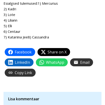
Esialgsed tulemused:1) Mercurius
2) Kadri
3) Lote
4) Liliann
5) Elli
6) Centaur
7) Katariina Jee8) Cassandra
Facebook
Share on X
LinkedIn
WhatsApp
Email
Copy Link
Lisa kommentaar