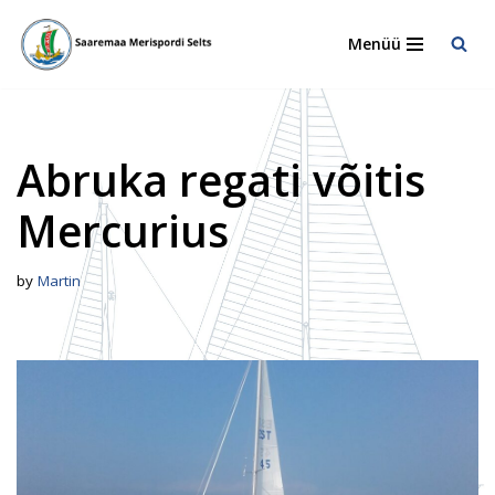
Menüü
Skip
to
content
Abruka regati võitis
Mercurius
by
Martin