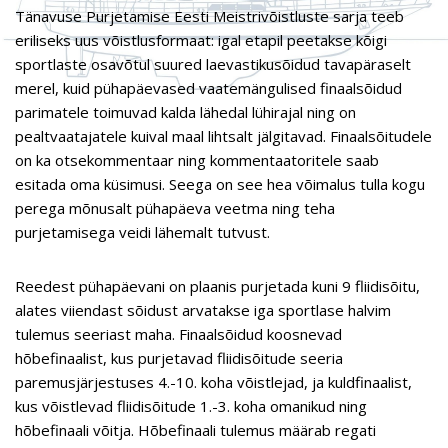
Tänavuse Purjetamise Eesti Meistrivõistluste sarja teeb
eriliseks uus võistlusformaat: igal etapil peetakse kõigi
sportlaste osavõtul suured laevastikusõidud tavapäraselt
merel, kuid pühapäevased vaatemängulised finaalsõidud
parimatele toimuvad kalda lähedal lühirajal ning on
pealtvaatajatele kuival maal lihtsalt jälgitavad. Finaalsõitudele
on ka otsekommentaar ning kommentaatoritele saab
esitada oma küsimusi. Seega on see hea võimalus tulla kogu
perega mõnusalt pühapäeva veetma ning teha
purjetamisega veidi lähemalt tutvust.
Reedest pühapäevani on plaanis purjetada kuni 9 fliidisõitu,
alates viiendast sõidust arvatakse iga sportlase halvim
tulemus seeriast maha. Finaalsõidud koosnevad
hõbefinaalist, kus purjetavad fliidisõitude seeria
paremusjärjestuses 4.-10. koha võistlejad, ja kuldfinaalist,
kus võistlevad fliidisõitude 1.-3. koha omanikud ning
hõbefinaali võitja. Hõbefinaali tulemus määrab regati