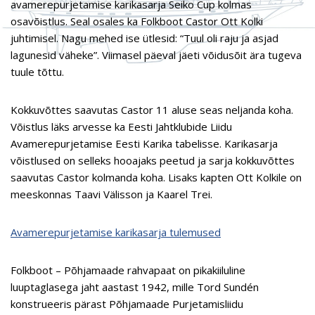
avamerepurjetamise karikasarja Seiko Cup kolmas
osavõistlus. Seal osales ka Folkboot Castor Ott Kolki
juhtimisel. Nagu mehed ise ütlesid: “Tuul oli raju ja asjad
lagunesid väheke”. Viimasel päeval jäeti võidusõit ära tugeva
tuule tõttu.
Kokkuvõttes saavutas Castor 11 aluse seas neljanda koha.
Võistlus läks arvesse ka Eesti Jahtklubide Liidu
Avamerepurjetamise Eesti Karika tabelisse. Karikasarja
võistlused on selleks hooajaks peetud ja sarja kokkuvõttes
saavutas Castor kolmanda koha. Lisaks kapten Ott Kolkile on
meeskonnas Taavi Välisson ja Kaarel Trei.
Avamerepurjetamise karikasarja tulemused
Folkboot – Põhjamaade rahvapaat on pikakiiluline
luuptaglasega jaht aastast 1942, mille Tord Sundén
konstrueeris pärast Põhjamaade Purjetamisliidu