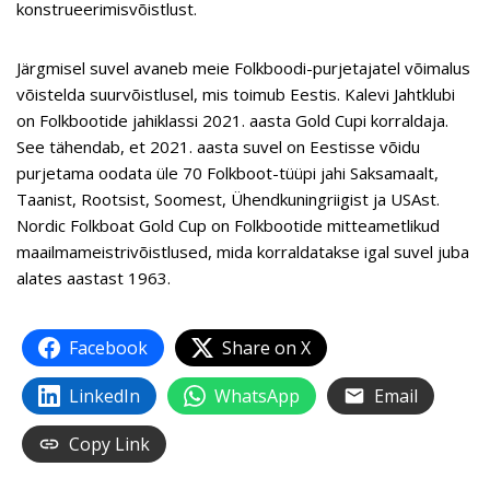
konstrueerimisvõistlust.
Järgmisel suvel avaneb meie Folkboodi-purjetajatel võimalus
võistelda suurvõistlusel, mis toimub Eestis. Kalevi Jahtklubi
on Folkbootide jahiklassi 2021. aasta Gold Cupi korraldaja.
See tähendab, et 2021. aasta suvel on Eestisse võidu
purjetama oodata üle 70 Folkboot-tüüpi jahi Saksamaalt,
Taanist, Rootsist, Soomest, Ühendkuningriigist ja USAst.
Nordic Folkboat Gold Cup on Folkbootide mitteametlikud
maailmameistrivõistlused, mida korraldatakse igal suvel juba
alates aastast 1963.
Facebook
Share on X
LinkedIn
WhatsApp
Email
Copy Link