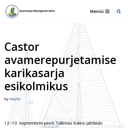
Menüü
Skip
to
content
Castor
avamerepurjetamise
karikasarja
esikolmikus
by
Martin
12.-13. septembrini peeti Tallinnas Kalevi Jahtklubi