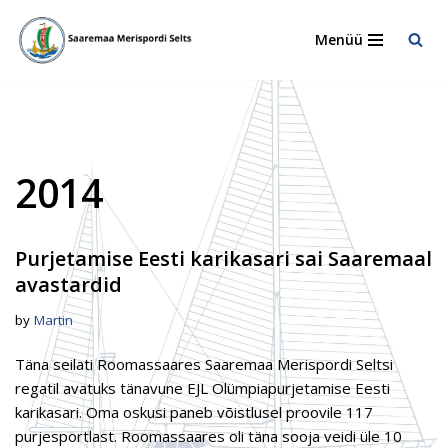
Menüü
Skip
to
content
2014
Purjetamise Eesti karikasari sai Saaremaal
avastardid
by
Martin
Täna seilati Roomassaares Saaremaa Merispordi Seltsi
regatil avatuks tänavune EJL Olümpiapurjetamise Eesti
karikasari. Oma oskusi paneb võistlusel proovile 117
purjesportlast. Roomassaares oli täna sooja veidi üle 10