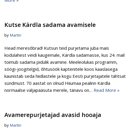
Kutse Kärdla sadama avamisele
by
Martin
Head meresõbrad! Kutsun teid purjetama juba mais
kodulahest veidi kaugemale, Kärdla sadamasse, kus 24. mail
toimub sadama pidulik avamine. Meeleolukas programm,
söögi-joogitelgid, õhtusöök kaptenitele koos kaaslasega
kaunistab seda hiidlastele ja kogu Eesti purjetajatele tähtsat
sündmust. 70 aastat on olnud Hiiumaa pealinn Kärdla
normaalse väljapääsuta merele, tänavu on…
Read More »
Avamerepurjetajad avasid hooaja
by
Martin