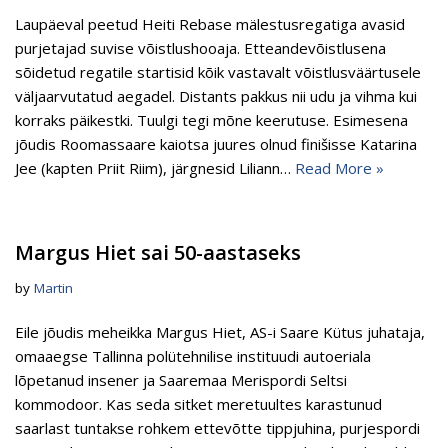
Laupäeval peetud Heiti Rebase mälestusregatiga avasid
purjetajad suvise võistlushooaja. Etteandevõistlusena
sõidetud regatile startisid kõik vastavalt võistlusväärtusele
väljaarvutatud aegadel. Distants pakkus nii udu ja vihma kui
korraks päikestki. Tuulgi tegi mõne keerutuse. Esimesena
jõudis Roomassaare kaiotsa juures olnud finišisse Katarina
Jee (kapten Priit Riim), järgnesid Liliann…
Read More »
Margus Hiet sai 50-aastaseks
by
Martin
Eile jõudis meheikka Margus Hiet, AS-i Saare Kütus juhataja,
omaaegse Tallinna polütehnilise instituudi autoeriala
lõpetanud insener ja Saaremaa Merispordi Seltsi
kommodoor. Kas seda sitket meretuultes karastunud
saarlast tuntakse rohkem ettevõtte tippjuhina, purjespordi