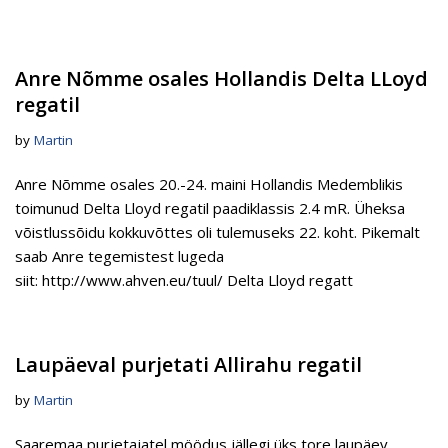
Anre Nõmme osales Hollandis Delta LLoyd
regatil
by
Martin
Anre Nõmme osales 20.-24. maini Hollandis Medemblikis
toimunud Delta Lloyd regatil paadiklassis 2.4 mR. Üheksa
võistlussõidu kokkuvõttes oli tulemuseks 22. koht. Pikemalt
saab Anre tegemistest lugeda
siit: http://www.ahven.eu/tuul/ Delta Lloyd regatt
Laupäeval purjetati Allirahu regatil
by
Martin
Saaremaa purjetajatel möödus jällegi üks tore laupäev