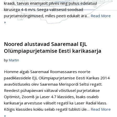
kraadi, taevas enamjaolt pilves ning puhus edelatuul
kiirusega 4-6 m/s. Seega valitsesid soodsad
purjetamistingimused, milles peeti edukalt ära…
Read More
»
Noored alustavad Saaremaal EJL
Olümpiapurjetamise Eesti karikasarja
by
Martin
Homme algab Saaremaal Roomassaares noorte
paadiklassidele EJL Olümpiapurjetamise Eesti Karikas 2014
avavõistluseks olev Saaremaa Merispordi Seltsi regatt.
Reedest pühapäevani vältaval võistlusel purjetatakse
Optimist, Zoom8 ja Laser 4.7 klassides, lisaks osaleb
karikasarja arvestuse väliselt regatil ka Laser Radial klass.
Kõigis klassides kokku seilab regatil tublisti üle…
Read More
»