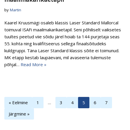
by
Martin
Kaarel Kruusmägi osaleb klassis Laser Standard Mallorcal
toimuval ISAFi maailmakarikaetapil. Seni põhiliselt vaiksetes
tuultes peetud viie sõidu järel hoiab ta 144 purjetaja seas
55. kohta ning kvalifitseerus sellega finaalsõitudeks
kuldgruppi. Täna Laser Standard klassis sõite ei toimunud.
MK etapp kestab laupäevani, mil avaseeria tulemuste
põhjal…
Read More »
« Eelmine
1
…
3
4
5
6
7
Järgmine »