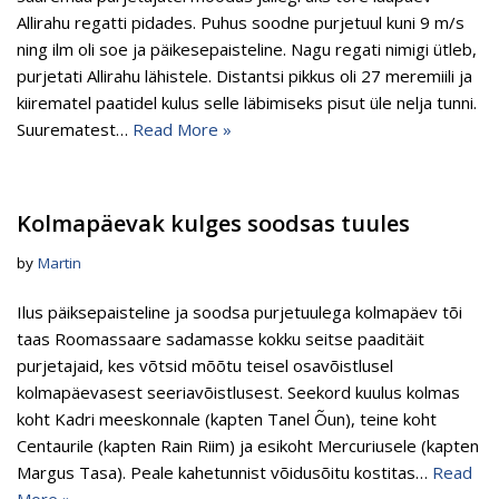
Allirahu regatti pidades. Puhus soodne purjetuul kuni 9 m/s
ning ilm oli soe ja päikesepaisteline. Nagu regati nimigi ütleb,
purjetati Allirahu lähistele. Distantsi pikkus oli 27 meremiili ja
kiirematel paatidel kulus selle läbimiseks pisut üle nelja tunni.
Suurematest…
Read More »
Kolmapäevak kulges soodsas tuules
by
Martin
Ilus päiksepaisteline ja soodsa purjetuulega kolmapäev tõi
taas Roomassaare sadamasse kokku seitse paaditäit
purjetajaid, kes võtsid mõõtu teisel osavõistlusel
kolmapäevasest seeriavõistlusest. Seekord kuulus kolmas
koht Kadri meeskonnale (kapten Tanel Õun), teine koht
Centaurile (kapten Rain Riim) ja esikoht Mercuriusele (kapten
Margus Tasa). Peale kahetunnist võidusõitu kostitas…
Read
More »