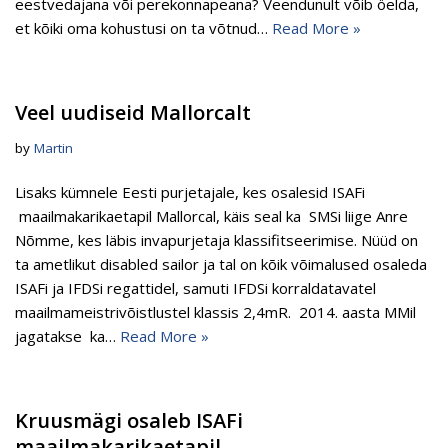
eestvedajana või perekonnapeana? Veendunult võib öelda,
et kõiki oma kohustusi on ta võtnud…
Read More »
Veel uudiseid Mallorcalt
by
Martin
Lisaks kümnele Eesti purjetajale, kes osalesid ISAFi
maailmakarikaetapil Mallorcal, käis seal ka SMSi liige Anre
Nõmme, kes läbis invapurjetaja klassifitseerimise. Nüüd on
ta ametlikut disabled sailor ja tal on kõik võimalused osaleda
ISAFi ja IFDSi regattidel, samuti IFDSi korraldatavatel
maailmameistrivõistlustel klassis 2,4mR. 2014. aasta MMil
jagatakse ka…
Read More »
Kruusmägi osaleb ISAFi
maailmakarikaetapil