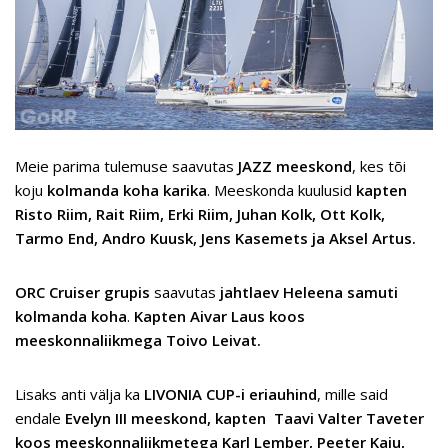
Meie parima tulemuse saavutas
JAZZ meeskond
, kes tõi
koju
kolmanda koha karika
. Meeskonda kuulusid
kapten
Risto Riim, Rait Riim, Erki Riim, Juhan Kolk, Ott Kolk,
Tarmo End, Andro Kuusk, Jens Kasemets ja Aksel Artus.
ORC Cruiser grupis
saavutas
jahtlaev Heleena samuti
kolmanda koha
.
Kapten Aivar Laus koos
meeskonnaliikmega Toivo Leivat.
Lisaks anti välja ka
LIVONIA CUP-i eriauhind
, mille said
endale
Evelyn III meeskond, kapten Taavi Valter Taveter
koos meeskonnaliikmetega Karl Lember, Peeter Kaju,