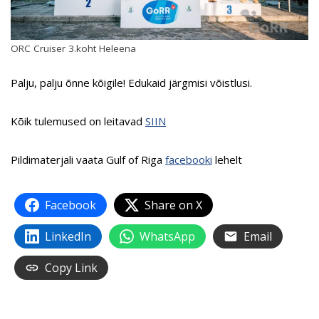
ORC Cruiser 3.koht Heleena
Palju, palju õnne kõigile! Edukaid järgmisi võistlusi.
Kõik tulemused on leitavad
SIIN
Pildimaterjali vaata Gulf of Riga
facebooki
lehelt
Facebook
Share on X
LinkedIn
WhatsApp
Email
Copy Link