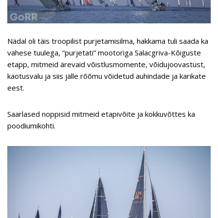
Nädal oli täis troopilist purjetamisilma, hakkama tuli saada ka
vähese tuulega, “purjetati” mootoriga Salacgriva-Kõiguste
etapp, mitmeid ärevaid võistlusmomente, võidujoovastust,
kaotusvalu ja siis jälle rõõmu võidetud auhindade ja karikate
eest.
Saarlased noppisid mitmeid etapivõite ja kokkuvõttes ka
poodiumikohti.