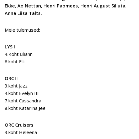
Ekke, Ao Nettan, Henri Paomees, Henri August Silluta,
Anna Liisa Talts.
Meie tulemused:
LYS I
4.Koht Liliann
6.koht Elli
ORC II
3.koht Jazz
4.koht Evelyn III
7.koht Cassandra
8.koht Katariina Jee
ORC Cruisers
3.koht Heleena