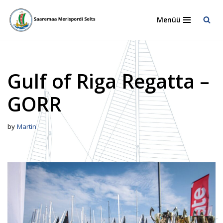
Menüü
Skip
to
content
Gulf of Riga Regatta –
GORR
by
Martin