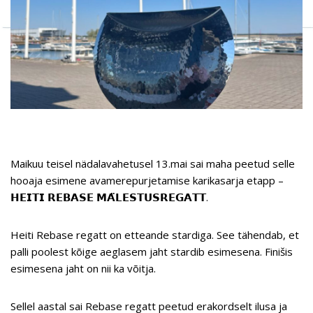
Maikuu teisel nädalavahetusel 13.mai sai maha peetud selle
hooaja esimene avamerepurjetamise karikasarja etapp –
𝗛𝗘𝗜𝗧𝗜 𝗥𝗘𝗕𝗔𝗦𝗘 𝗠𝗔̈𝗟𝗘𝗦𝗧𝗨𝗦𝗥𝗘𝗚𝗔𝗧𝗧.
Heiti Rebase regatt on etteande stardiga. See tähendab, et
palli poolest kõige aeglasem jaht stardib esimesena. Finišis
esimesena jaht on nii ka võitja.
Sellel aastal sai Rebase regatt peetud erakordselt ilusa ja