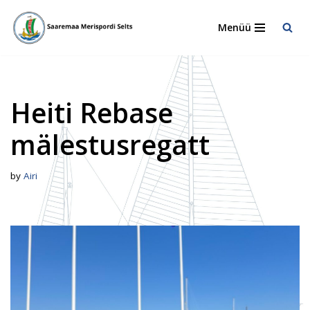
Menüü
Skip
to
content
Heiti Rebase
mälestusregatt
by
Airi