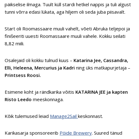
päikselise ilmaga. Tuult küll stardi hetkel nappis ja tuli algust
tunni võrra edasi lükata, aga hiljem oli seda juba piisavalt.
Start oli Roomassaare muuli vahelt, võeti Abruka teljepoi ja
finišeeriti uuesti Roomassaare muuli vahele. Kokku seilati
8,82 miili.
Osalejaid oli kokku tulnud kuus –
Katarina Jee, Cassandra,
Elli, Heleena, Mercurius ja Kadri
ning üks matkapurjetaja –
Printsess Roosi.
Esimene koht ja rändkarika võitis
KATARINA JEE ja kapten
Risto Leedo
meeskonnaga.
Kõik tulemused leiad
Manage2Sail
keskonnast.
Karikasarja sponsoreerib
Pöide Brewery
. Suured tänud