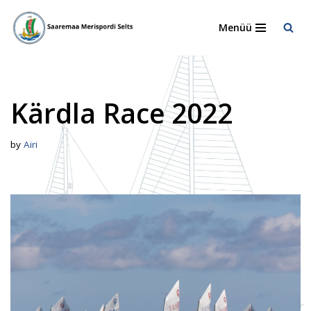
Menüü
Skip
to
content
Kärdla Race 2022
by
Airi