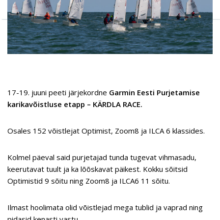
17-19. juuni peeti järjekordne
Garmin Eesti Purjetamise
karikavõistluse etapp – KÄRDLA RACE.
Osales 152 võistlejat Optimist, Zoom8 ja ILCA 6 klassides.
Kolmel päeval said purjetajad tunda tugevat vihmasadu,
keerutavat tuult ja ka lõõskavat päikest. Kokku sõitsid
Optimistid 9 sõitu ning Zoom8 ja ILCA6 11 sõitu.
Ilmast hoolimata olid võistlejad mega tublid ja vaprad ning
pidasid kenasti vastu.