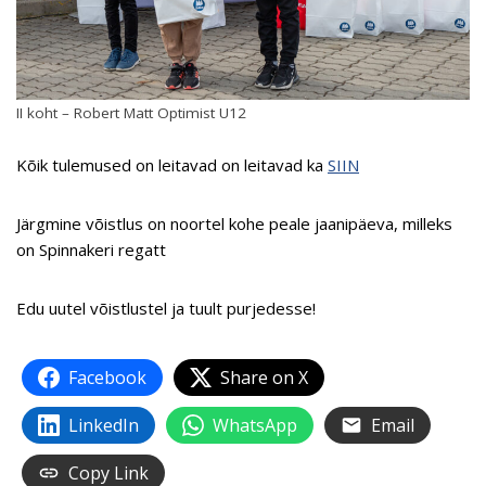
II koht – Robert Matt Optimist U12
Kõik tulemused on leitavad on leitavad ka
SIIN
Järgmine võistlus on noortel kohe peale jaanipäeva, milleks
on Spinnakeri regatt
Edu uutel võistlustel ja tuult purjedesse!
Facebook
Share on X
LinkedIn
WhatsApp
Email
Copy Link