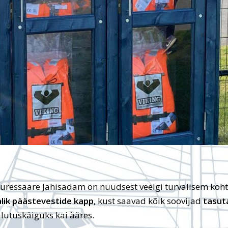
Kuressaare Jahisadam on nüüdsest veelgi turvalisem koht
lik päästevestide kapp
, kust saavad kõik soovijad
tasut
alutuskäiguks kai ääres.