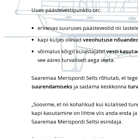
Uues päästevestipunktis on:
erinevas suuruses päästevestid nii lastele
kapi küljes olevad
veeohutuse nõuande
võimalus kõigil külastajatel
vesti kasuta
vee ääres turvaliselt aega veeta.
Saaremaa Merispordi Selts rõhutab, et teg
suurendamiseks
ja sadama keskkonna
tur
„Soovime, et nii kohalikud kui külalised tu
kapi kasutamine on lihtne viis anda enda ja 
Saaremaa Merispordi Seltsi esindaja.