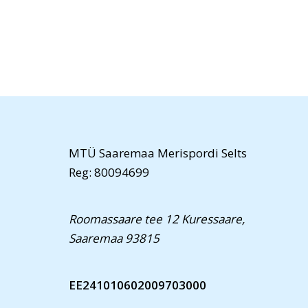
MTÜ Saaremaa Merispordi Selts
Reg: 80094699
Roomassaare tee 12 Kuressaare,
Saaremaa 93815
EE241010602009703000