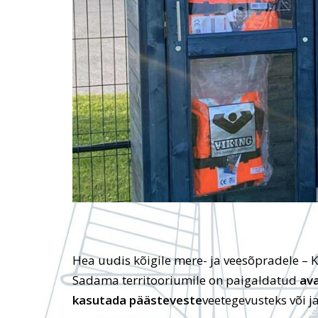
Hea uudis kõigile mere- ja veesõpradele – 
Sadama territooriumile on paigaldatud
ava
kasutada päästeveste
veetegevusteks või j