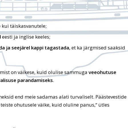
 kui täiskasvanutele;
d
eesti ja inglise keeles;
da ja seejärel kappi tagastada
, et ka järgmised saaksid
emist on väikese, kuid olulise sammuga
veeohutuse
valisuse parandamiseks
.
nneksid end meie sadamas alati turvaliselt. Päästevestide
teiste ohutusele väike, kuid oluline panus,“ ütles