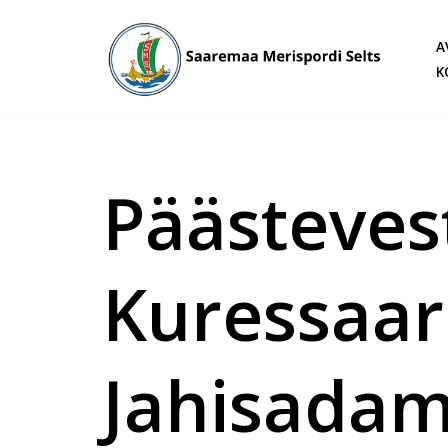
A
Skip
K
to
content
Päästeves
Kuressaar
Jahisadam