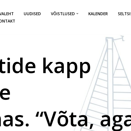
VALEHT
UUDISED
VÕISTLUSED
KALENDER
SELTSI
ONTAKT
tide kapp
e
as. “Võta, ag