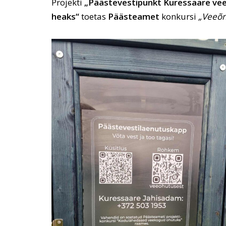
Projekti
„Päästevestipunkt Kuressaare vee
heaks“
toetas
Päästeamet
konkursi
„Veeõn