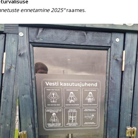
turvalisuse
netuste ennetamine 2025“
raames.