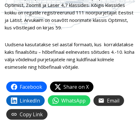
Optimist, Zoom8 ja Laser 4,7 klassides. Kõigis klassides
kokku on regatile registreerunud 111 noorpurjetajat Eestist
ja Lätist. Arvukaim on osavõtt noorimate klassis Optimist,
kus võistlejaid on kirjas 59.
Uudsena kasutatakse sel aastal formaati, kus korraldatakse
kaks finaalsõitu – hõbefinaal eelnevates sõitudes 4.-10. koha
välja võidelnud purjetajatele ning kuldfinaal kolmele
esimesele ning hõbefinaali võitjale.
Facebook
Share on X
LinkedIn
WhatsApp
Email
Copy Link