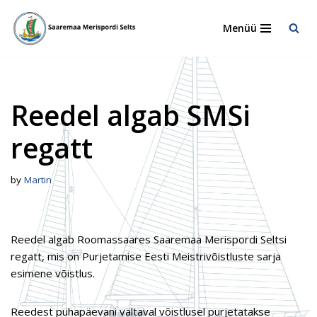
Menüü
Skip
to
content
Reedel algab SMSi
regatt
by
Martin
Reedel algab Roomassaares Saaremaa Merispordi Seltsi
regatt, mis on Purjetamise Eesti Meistrivõistluste sarja
esimene võistlus.
Reedest pühapäevani vältaval võistlusel purjetatakse