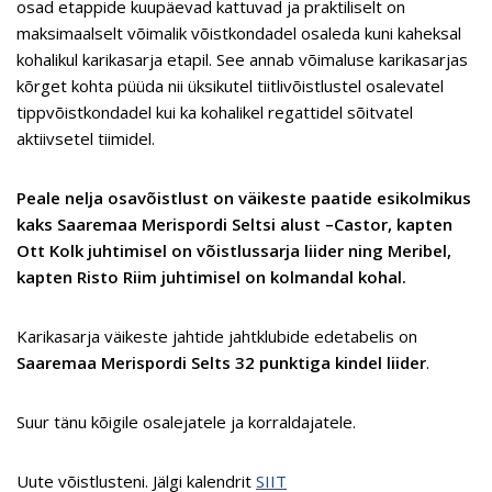
osad etappide kuupäevad kattuvad ja praktiliselt on
maksimaalselt võimalik võistkondadel osaleda kuni kaheksal
kohalikul karikasarja etapil. See annab võimaluse karikasarjas
kõrget kohta püüda nii üksikutel tiitlivõistlustel osalevatel
tippvõistkondadel kui ka kohalikel regattidel sõitvatel
aktiivsetel tiimidel.
Peale nelja osavõistlust on väikeste paatide esikolmikus
kaks Saaremaa Merispordi Seltsi alust –Castor, kapten
Ott Kolk juhtimisel on võistlussarja liider ning Meribel,
kapten Risto Riim juhtimisel on kolmandal kohal.
Karikasarja väikeste jahtide jahtklubide edetabelis on
Saaremaa Merispordi Selts 32 punktiga kindel liider
.
Suur tänu kõigile osalejatele ja korraldajatele.
Uute võistlusteni. Jälgi kalendrit
SIIT