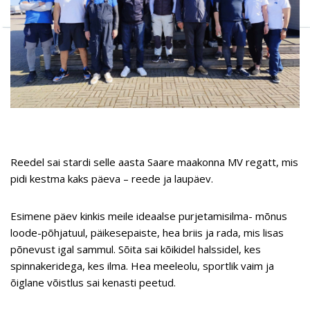
Reedel sai stardi selle aasta Saare maakonna MV regatt, mis
pidi kestma kaks päeva – reede ja laupäev.
Esimene päev kinkis meile ideaalse purjetamisilma- mõnus
loode-põhjatuul, päikesepaiste, hea briis ja rada, mis lisas
põnevust igal sammul. Sõita sai kõikidel halssidel, kes
spinnakeridega, kes ilma. Hea meeleolu, sportlik vaim ja
õiglane võistlus sai kenasti peetud.