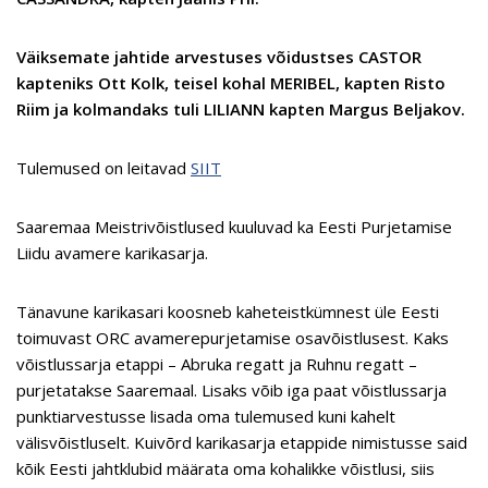
Väiksemate jahtide arvestuses võidustses CASTOR
kapteniks Ott Kolk, teisel kohal MERIBEL, kapten Risto
Riim ja kolmandaks tuli LILIANN kapten Margus Beljakov.
Tulemused on leitavad
SIIT
Saaremaa Meistrivõistlused kuuluvad ka Eesti Purjetamise
Liidu avamere karikasarja.
Tänavune karikasari koosneb kaheteistkümnest üle Eesti
toimuvast ORC avamerepurjetamise osavõistlusest. Kaks
võistlussarja etappi – Abruka regatt ja Ruhnu regatt –
purjetatakse Saaremaal. Lisaks võib iga paat võistlussarja
punktiarvestusse lisada oma tulemused kuni kahelt
välisvõistluselt. Kuivõrd karikasarja etappide nimistusse said
kõik Eesti jahtklubid määrata oma kohalikke võistlusi, siis