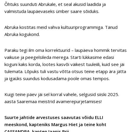
Õhtuks suunduti Abrukale, et seal akusid laadida ja
valmistuda laupäevaseks ümber saare sõiduks.
Abruka kostitas meid vahva kultuuriprogrammiga. Tänud
Abruka kogukond.
Paraku tegi ilm oma korrektuurid – laupäeva hommik tervitas
vaikuse ja peegelsileda merega. Starti lükkasime edasi
koguni kaks korda, lootes kasvõi väikest tuuleiili, kuid see jäi
tulemata. Lõpuks tuli vastu võtta otsus teine etapp ära jätta
ja igaüks suundus kodusadama poole omas tempos.
Kuigi teine päev jäi sel korral vahele, selgusid siiski 2025.
aasta Saaremaa meistrid avamerepurjetamises!
Suurte jahtide arvestuses saavutas võidu ELLI
meeskond, kapteniks Margus Hiet ja teine koht
CASSANDRA, kapten Jaanis Prii.