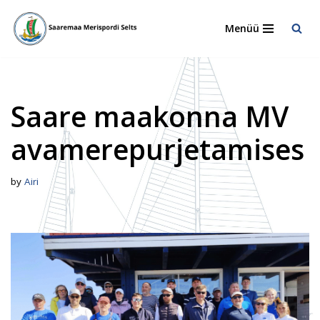
Menüü
Skip
to
content
Saare maakonna MV
avamerepurjetamises
by
Airi