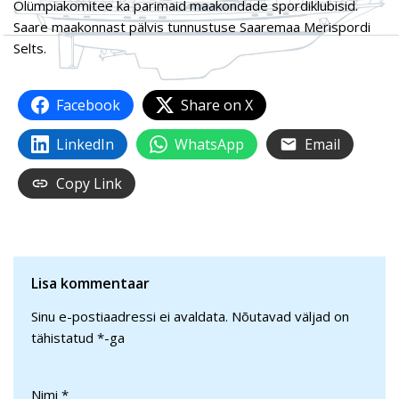
Olümpiakomitee ka parimaid maakondade spordiklubisid.
Saare maakonnast pälvis tunnustuse Saaremaa Merispordi
Selts.
Facebook
Share on X
LinkedIn
WhatsApp
Email
Copy Link
Lisa kommentaar
Sinu e-postiaadressi ei avaldata.
Nõutavad väljad on
tähistatud
*
-ga
Nimi
*