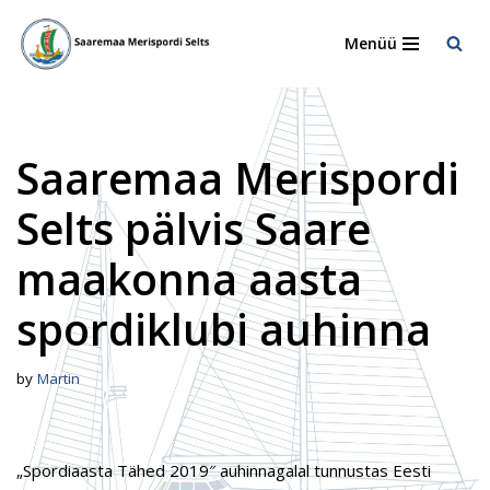
Menüü
Skip
to
content
Saaremaa Merispordi
Selts pälvis Saare
maakonna aasta
spordiklubi auhinna
by
Martin
„Spordiaasta Tähed 2019″ auhinnagalal tunnustas Eesti