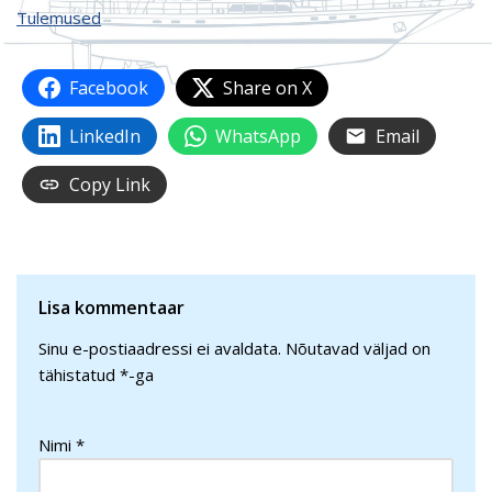
Tulemused
Facebook
Share on X
LinkedIn
WhatsApp
Email
Copy Link
Lisa kommentaar
Sinu e-postiaadressi ei avaldata.
Nõutavad väljad on
tähistatud
*
-ga
Nimi
*