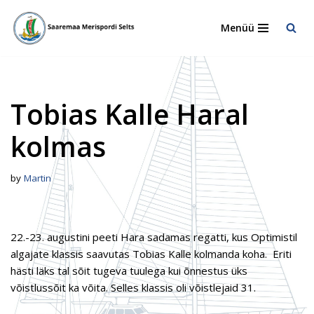
Menüü
Skip
to
content
Tobias Kalle Haral
kolmas
by
Martin
22.-23. augustini peeti Hara sadamas regatti, kus Optimistil
algajate klassis saavutas Tobias Kalle kolmanda koha. Eriti
hästi läks tal sõit tugeva tuulega kui õnnestus üks
võistlussõit ka võita. Selles klassis oli võistlejaid 31.