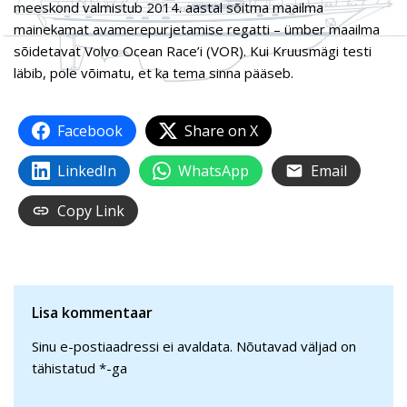
meeskond valmistub 2014. aastal sõitma maailma
mainekamat avamerepurjetamise regatti – ümber maailma
sõidetavat Volvo Ocean Race’i (VOR). Kui Kruusmägi testi
läbib, pole võimatu, et ka tema sinna pääseb.
Facebook
Share on X
LinkedIn
WhatsApp
Email
Copy Link
Lisa kommentaar
Sinu e-postiaadressi ei avaldata.
Nõutavad väljad on
tähistatud
*
-ga