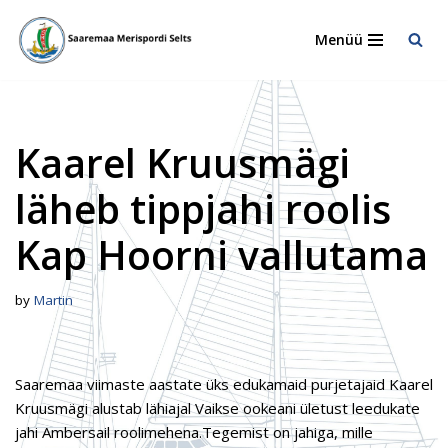
Menüü
Skip
to
content
Kaarel Kruusmägi
läheb tippjahi roolis
Kap Hoorni vallutama
by
Martin
Saaremaa viimaste aastate üks edukamaid purjetajaid Kaarel
Kruusmägi alustab lähiajal Vaikse ookeani ületust leedukate
jahi Ambersail roolimehena.Tegemist on jahiga, mille