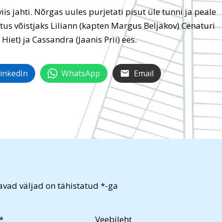
is jahti. Nõrgas uules purjetati pisut üle tunni ja peale
tus võistjaks Liliann (kapten Margus Beljakov) Cenaturi
Hiet) ja Cassandra (Jaanis Prii) ees.
inkedIn
WhatsApp
Email
vad väljad on tähistatud
*
-ga
*
Veebileht