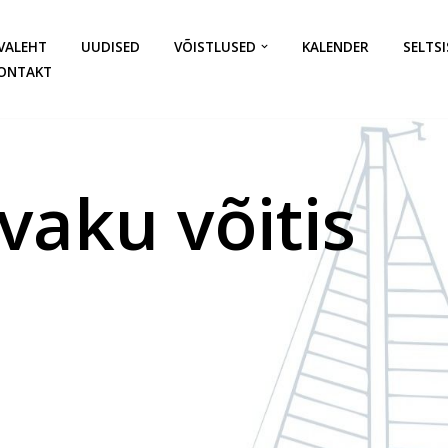
VALEHT
UUDISED
VÕISTLUSED
KALENDER
SELTSI
ONTAKT
aku võitis