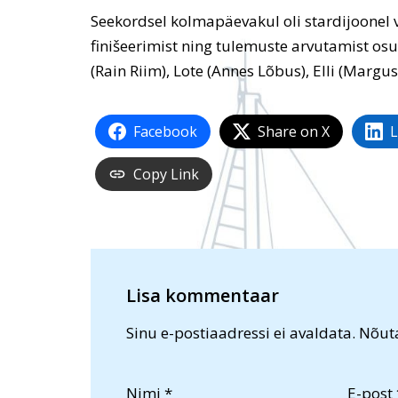
Seekordsel kolmapäevakul oli stardijoonel vi
finišeerimist ning tulemuste arvutamist osu
(Rain Riim), Lote (Annes Lõbus), Elli (Margus 
Facebook
Share on X
L
Copy Link
Lisa kommentaar
Sinu e-postiaadressi ei avaldata.
Nõuta
Nimi
*
E-post