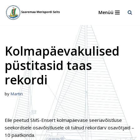
Menüü
Skip
to
content
Kolmapäevakulised
püstitasid taas
rekordi
by
Martin
Eile peetud SMS-Ensert kolmapäevase seeriavõistluse
seekordsele osavõistlusele oli tulnud rekordarv osavõtjaid –
10 paatkonda.