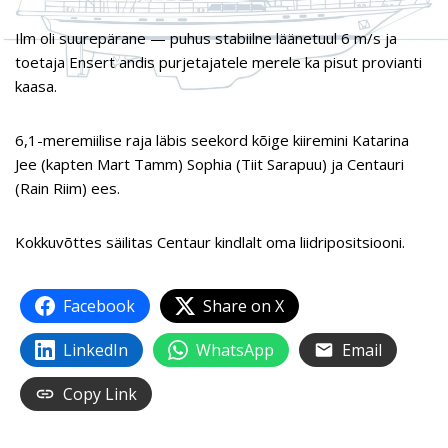
Ilm oli suurepärane — puhus stabiilne läänetuul 6 m/s ja
toetaja Ensert andis purjetajatele merele ka pisut provianti
kaasa.
6,1-meremiilise raja läbis seekord kõige kiiremini Katarina
Jee (kapten Mart Tamm) Sophia (Tiit Sarapuu) ja Centauri
(Rain Riim) ees.
Kokkuvõttes säilitas Centaur kindlalt oma liidripositsiooni.
Facebook
Share on X
LinkedIn
WhatsApp
Email
Copy Link