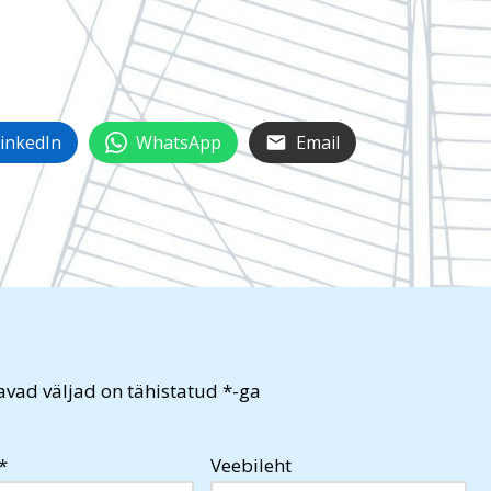
inkedIn
WhatsApp
Email
vad väljad on tähistatud
*
-ga
*
Veebileht