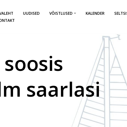
VALEHT
UUDISED
VÕISTLUSED
KALENDER
SELTSI
ONTAKT
 soosis
lm saarlasi