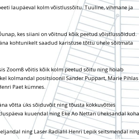
peeti laupäeval kolm võistlussõitu. Tuuline, vihmane ja
 Õunap, kes siiani on võitnud kõik peetud võistlussõidud.
täna kohtunikelt saadud karistuse tõttu ühele sõitmata
sis Zoom8 võitis kõik kolm peetud sõitu ning hoiab
etkel kolmandal positsioonil Sander Puppart, Marie Pihlas
Henri Paet kümnes.
äna võtta üks sõiduvõit ning tõusta kokkuvõttes
istluspäeva kuuendal ning Eke Ao Nettan üheksandal koha
eljandal ning Laser Radialil Henri Lepik seitsmendal nin