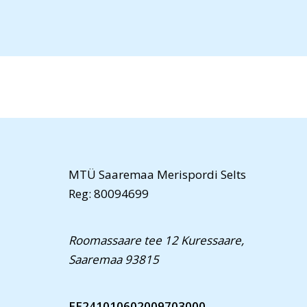
MTÜ Saaremaa Merispordi Selts
Reg: 80094699
Roomassaare tee 12 Kuressaare,
Saaremaa 93815
EE241010602009703000