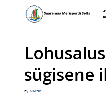
A
Skip
K
to
content
Lohusalus
sügisene i
by
Martin