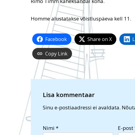
Rimo Timm kaheksandal koha.
Homme alustatakse võistluspäeva kell 11.
Facebook
Share on X
L
Copy Link
Lisa kommentaar
Sinu e-postiaadressi ei avaldata.
Nõuta
Nimi
*
E-post