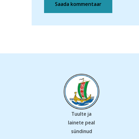
Tuulte ja
lainete peal
sündinud