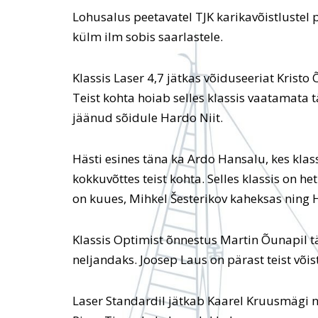
Lohusalus peetavatel TJK karikavõistlustel 
külm ilm sobis saarlastele.
Klassis Laser 4,7 jätkas võiduseeriat Kristo
Teist kohta hoiab selles klassis vaatamata 
jäänud sõidule Hardo Niit.
Hästi esines täna ka Ardo Hansalu, kes klas
kokkuvõttes teist kohta. Selles klassis on h
on kuues, Mihkel Šesterikov kaheksas ning 
Klassis Optimist õnnestus Martin Õunapil t
neljandaks. Joosep Laus on pärast teist võ
Laser Standardil jätkab Kaarel Kruusmägi n