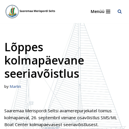
Menüü
Skip
to
content
Lõppes
kolmapäevane
seeriavõistlus
by
Martin
Saaremaa Merispordi Seltsi avamerepurjekatel toimus
kolmapäeval, 26. septembril viimane osavõistlus SMS/ML
Boat Center kolmapäevasest seeriavõistlusest.