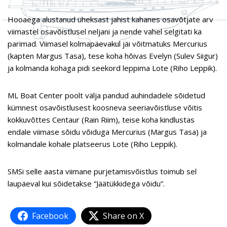
Hooaega alustanud üheksast jahist kahanes osavõtjate arv
viimastel osavõistlusel neljani ja nende vahel selgitati ka
parimad. Viimasel kolmapäevakul jäi võitmatuks Mercurius
(kapten Margus Tasa), tese koha hõivas Evelyn (Sulev Siigur)
ja kolmanda kohaga pidi seekord leppima Lote (Riho Leppik).
ML Boat Center poolt välja pandud auhindadele sõidetud
kümnest osavõistlusest koosneva seeriavõistluse võitis
kokkuvõttes Centaur (Rain Riim), teise koha kindlustas
endale viimase sõidu võiduga Mercurius (Margus Tasa) ja
kolmandale kohale platseerus Lote (Riho Leppik).
SMSi selle aasta viimane purjetamisvõistlus toimub sel
laupäeval kui sõidetakse “Jäätükkidega võidu”.
Facebook
Share on X