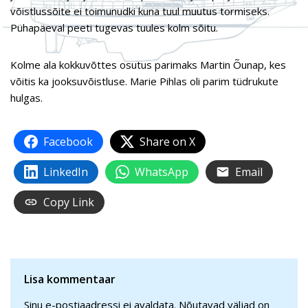
võistlussõite ei toimunudki kuna tuul muutus tormiseks.
Pühapäeval peeti tugevas tuules kolm sõitu.
Kolme ala kokkuvõttes osutus parimaks Martin Õunap, kes
võitis ka jooksuvõistluse. Marie Pihlas oli parim tüdrukute
hulgas.
Facebook
Share on X
LinkedIn
WhatsApp
Email
Copy Link
Lisa kommentaar
Sinu e-postiaadressi ei avaldata.
Nõutavad väljad on