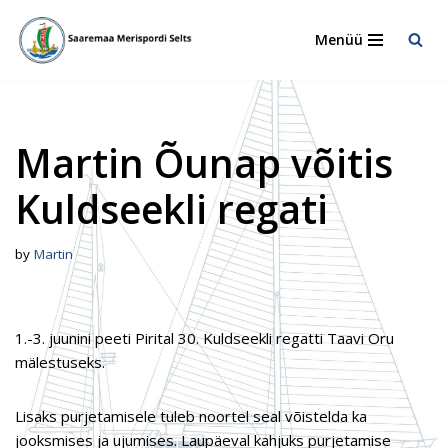
Menüü
Skip
to
content
Martin Õunap võitis
Kuldseekli regati
by
Martin
1.-3. juunini peeti Pirital 30. Kuldseekli regatti Taavi Oru
mälestuseks.
Lisaks purjetamisele tuleb noortel seal võistelda ka
jooksmises ja ujumises. Laupäeval kahjuks purjetamise