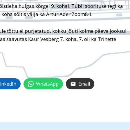
stleha hulgas kõrgel 9. kohal. Tubli soorituse tegi ka
 koha sõitis välja ka Artur Ader Zoom8-l.
ule tõttu ei purjetatud, kokku jõuti kolme päeva jooksul
gas saavutas Kaur Vesberg 7. koha, 7. oli ka Trinette
inkedIn
WhatsApp
Email