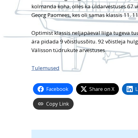
kolmanda koha, olles ka üldarvestuses 67 või
Georg Paomees, kes oli samas klassis 11. 11
Optimist klassis neljapäeval liiga tugeva tu
ära pidada 9 võistlussõitu. 92 võistleja hul
Välisson tüdrukute arvestuses.
Tulemused
Facebook
Share on X
L
Copy Link