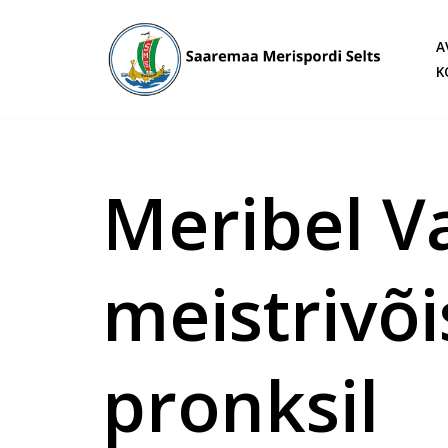
A
Skip
K
to
content
Meribel Va
meistrivõi
pronksil