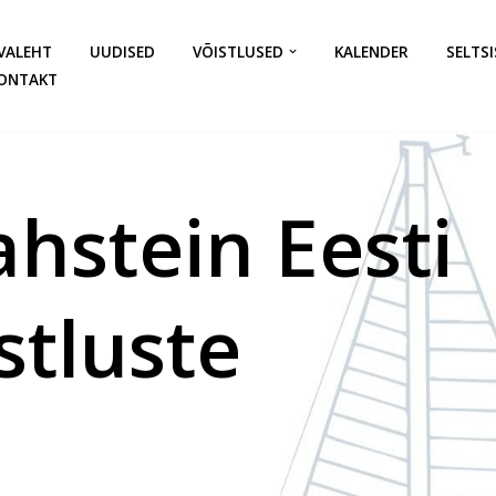
VALEHT
UUDISED
VÕISTLUSED
KALENDER
SELTSI
ONTAKT
hstein Eesti
stluste