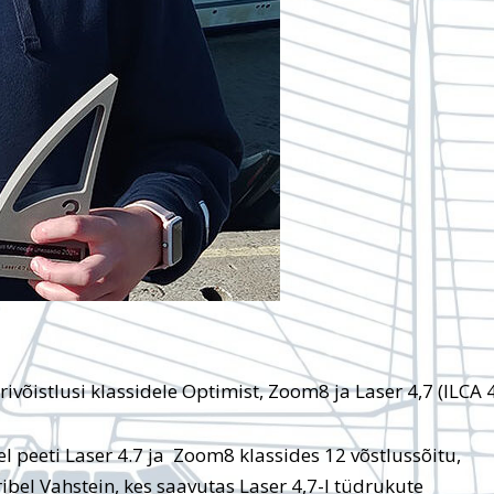
rivõistlusi klassidele Optimist, Zoom8 ja Laser 4,7 (ILCA 4
l peeti Laser 4.7 ja Zoom8 klassides 12 võstlussõitu,
ibel Vahstein, kes saavutas Laser 4,7-l tüdrukute