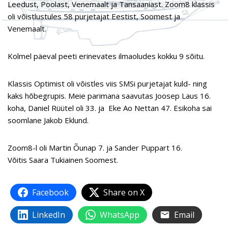
Leedust, Poolast, Venemaalt ja Tansaaniast. Zoom8 klassis
oli võistlustules 58 purjetajat Eestist, Soomest ja
Venemaalt.
Kolmel päeval peeti erinevates ilmaoludes kokku 9 sõitu.
Klassis Optimist oli võistles viis SMSi purjetajat kuld- ning
kaks hõbegrupis. Meie parimana saavutas Joosep Laus 16.
koha, Daniel Rüütel oli 33. ja Eke Ao Nettan 47. Esikoha sai
soomlane Jakob Eklund.
Zoom8-l oli Martin Õunap 7. ja Sander Puppart 16.
Võitis Saara Tukiainen Soomest.
Facebook
Share on X
LinkedIn
WhatsApp
Email