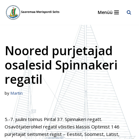
Menüü
Skip
to
content
Noored purjetajad
osalesid Spinnakeri
regatil
by
Martin
5.-7. juulini toimus Pirital 37. Spinnakeri regatt.
Osavõtjaterohkel regatil võistles klassis Optimist 146
purjetajat seitsmest riigist – Eestist, Soomest, Lätist,