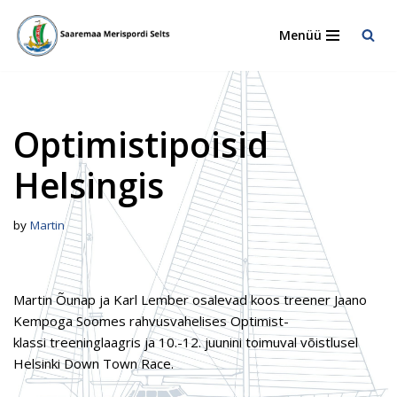
Menüü
Skip
to
content
Optimistipoisid
Helsingis
by
Martin
Martin Õunap ja Karl Lember osalevad koos treener Jaano
Kempoga Soomes rahvusvahelises Optimist-
klassi treeninglaagris ja 10.-12. juunini toimuval võistlusel
Helsinki Down Town Race.