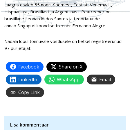
Laagris osaleb 55 noort Soomest, Eestist, Venemaalt,
Hispaaniast, Brasiiliast ja Argentiinast. Peatreener on
brasiillane Leonardo dos Santos ja teooriatunde
annab Singapuri koondise treener Fernando Alegre.
Nädala lõpul toimuvale võstlusele on hetkel registreerunud
97 purjetajat.
Facebook
Share on X
LinkedIn
WhatsApp
Email
Copy Link
Lisa kommentaar