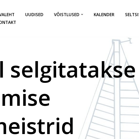
VALEHT
UUDISED
VÕISTLUSED
KALENDER
SELTSI
ONTAKT
 selgitatakse
amise
eistrid