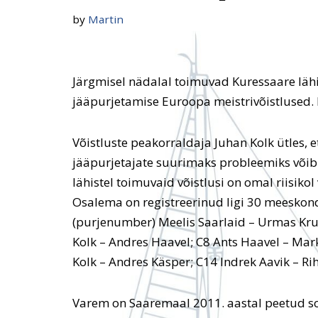
by
Martin
Järgmisel nädalal toimuvad Kuressaare läh
jääpurjetamise Euroopa meistrivõistlused. Li
Võistluste peakorraldaja Juhan Kolk ütles,
jääpurjetajate suurimaks probleemiks või
lähistel toimuvaid võistlusi on omal riisik
Osalema on registreerinud ligi 30 meeskond
(purjenumber) Meelis Saarlaid – Urmas Kruu
Kolk – Andres Haavel; C8 Ants Haavel – Mar
Kolk – Andres Käsper; C14 Indrek Aavik – Rih
Varem on Saaremaal 2011. aastal peetud so