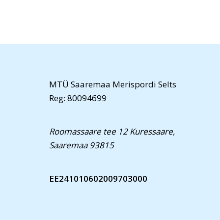
MTÜ Saaremaa Merispordi Selts
Reg: 80094699
Roomassaare tee 12 Kuressaare,
Saaremaa 93815
EE241010602009703000