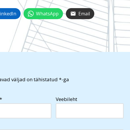
inkedIn
WhatsApp
Email
vad väljad on tähistatud
*
-ga
*
Veebileht