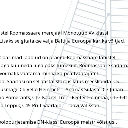
istel Roomassaare merejääl Monotüüp XV klassi
saks selgitatakse välja Balti ja Euroopa karika võitjad.
 et parimad jääolud on praegu Roomassaare lähistel,
b aga kujuneda liiga paks lumekiht. Roomassaare sadam
ol võimalik vaatama minna ka pealtvaatajatel.
a. Saarlasi on sel aastal stardis kuus meeskonda: C5
smägi; C6 Veljo Heinmets – Andrias Sillaste; C7 Juhan
ko Pomerants; C12 Kaarel Trei – Peeter Heinmaa; C13 Ott
o Leppik; C45 Priit Saarlaid – Taavi Välisson.
olopurjetamise DN-klassi Euroopa meistrivõistlusi.