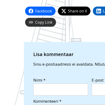
Facebook
Share on X
L
Copy Link
Lisa kommentaar
Sinu e-postiaadressi ei avaldata.
Nõuta
Nimi
*
E-post
Kommenteeri
*