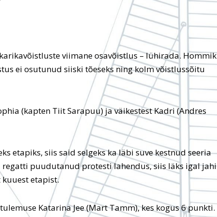
arikavõistluste viimane osavõistlus – lühirada. Hommik
tus ei osutunud siiski tõeseks ning kolm võistlussõitu
Sophia (kapten Tiit Sarapuu) ja väikestest Kadri (Andres
ks etapiks, siis said selgeks ka läbi suve kestnud seeria
regatti puudutanud protesti lahendus, siis läks igal jahi
 kuuest etapist.
tulemuse Katarina Jee (Mart Tamm), kes kogus 6 punkti.