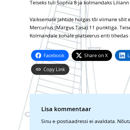
Teiseks tuli Sophia 8 ja kolmandaks Liliann
Väiksemate jahtide hulgas tõi viimane sõit 
Mercurius (Margus Tasa) 11 punktiga. Teise
Kolmandale kohale platseerus eriti tihedas 
Facebook
Share on X
L
Copy Link
Lisa kommentaar
Sinu e-postiaadressi ei avaldata.
Nõuta