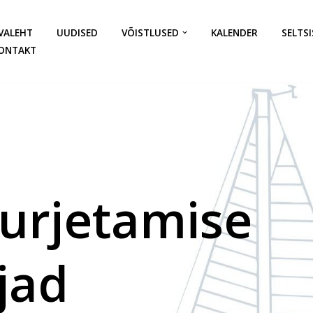
VALEHT
UUDISED
VÕISTLUSED
KALENDER
SELTSI
ONTAKT
urjetamise
jad