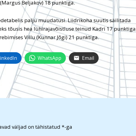
 (Margus Beljakov) 18 punktiga.
edetabelis palju muudatusi. Liidrikoha suutis säilitada
ks tõusis hea lühirajavõistluse teinud Kadri 17 punktiga
rebimises Villu (Kunnar Jõgi) 21 punktiga.
inkedIn
WhatsApp
Email
vad väljad on tähistatud
*
-ga