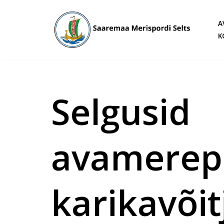
A
Skip
K
to
content
Selgusid
avamerep
karikavõit