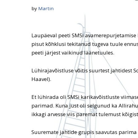
by
Martin
Laupäeval peeti SMSi avamerepurjetamise k
pisut kõhklusi tekitanud tugeva tuule ennus
peeti järjest vaikinud läänetuules.
Lühirajavõistluse võitis suurtest jahtidest 
Haavel).
Et lühirada oli SMSi karikavõistluste viimase
parimad. Kuna just oli selgunud ka Allirahu 
ikkagi arvesse viis paremat tulemust kõigist
Suuremate jahtide grupis saavutas parima 