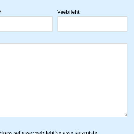
*
Veebileht
dress sellesse veebilehitsejasse järgmiste