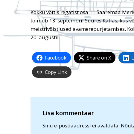
Kokku võttis regatist osa 11 Saaremaa Meris
toimub 13. septembril Suures Katlas, kus võ
meistrivõistlused avamerepurjetamises. 
20. augustil.
Facebook
Share on X
L
Copy Link
Lisa kommentaar
Sinu e-postiaadressi ei avaldata.
Nõuta