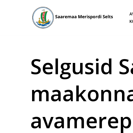
A
Skip
K
to
content
Selgusid 
maakonna
avamerep