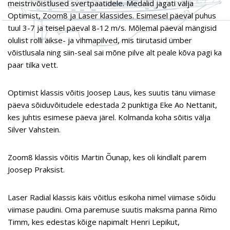
meistrivõistlused svertpaatidele. Medalid jagati välja
Optimist, Zoom8 ja Laser klassides. Esimesel päeval puhus
tuul 3-7 ja teisel päeval 8-12 m/s. Mõlemal päeval mängisid
olulist rolli äikse- ja vihmapilved, mis tiirutasid ümber
võistlusala ning siin-seal sai mõne pilve alt peale kõva pagi ka
paar tilka vett.
Optimist klassis võitis Joosep Laus, kes suutis tänu viimase
päeva sõiduvõitudele edestada 2 punktiga Eke Ao Nettanit,
kes juhtis esimese päeva järel. Kolmanda koha sõitis välja
Silver Vahstein.
Zoom8 klassis võitis Martin Õunap, kes oli kindlalt parem
Joosep Praksist.
Laser Radial klassis käis võitlus esikoha nimel viimase sõidu
viimase paudini. Oma paremuse suutis maksma panna Rimo
Timm, kes edestas kõige napimalt Henri Lepikut,