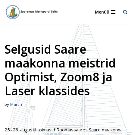
Menüü
Skip
to
content
Selgusid Saare
maakonna meistrid
Optimist, Zoom8 ja
Laser klassides
by
Martin
25.-26. augustil toimusid Roomassaares Saare maakonna