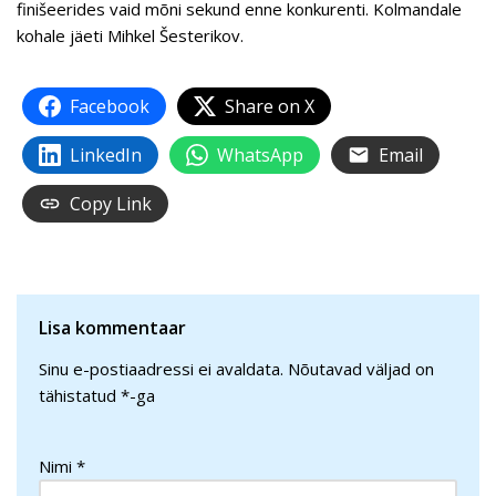
finišeerides vaid mõni sekund enne konkurenti. Kolmandale
kohale jäeti Mihkel Šesterikov.
Facebook
Share on X
LinkedIn
WhatsApp
Email
Copy Link
Lisa kommentaar
Sinu e-postiaadressi ei avaldata.
Nõutavad väljad on
tähistatud
*
-ga
Nimi
*