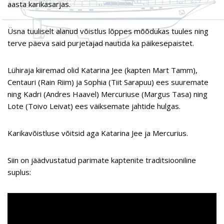
aasta karikasarjas.
Üsna tuuliselt alanud võistlus lõppes mõõdukas tuules ning
terve päeva said purjetajad nautida ka päikesepaistet.
Lühiraja kiiremad olid Katarina Jee (kapten Mart Tamm),
Centauri (Rain Riim) ja Sophia (Tiit Sarapuu) ees suuremate
ning Kadri (Andres Haavel) Mercuriuse (Margus Tasa) ning
Lote (Toivo Leivat) ees väiksemate jahtide hulgas.
Karikavõistluse võitsid aga Katarina Jee ja Mercurius.
Siin on jäädvustatud parimate kaptenite traditsiooniline
suplus: