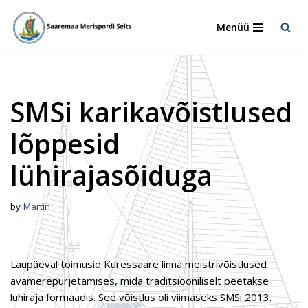
Menüü
Skip
to
content
SMSi karikavõistlused
lõppesid
lühirajasõiduga
by
Martin
Laupäeval toimusid Kuressaare linna meistrivõistlused
avamerepurjetamises, mida traditsiooniliselt peetakse
lühiraja formaadis. See võistlus oli viimaseks SMSi 2013.